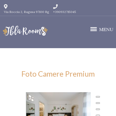
Via Roccia 2, Ragusa 97100 Rg
+390932715045
MENU
Foto Camere Premium